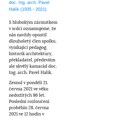
doc. Ing. arch. Pavel
Halík (1935 - 2021)
S hlubokým zármutkem
v srdci oznamujeme, že
nás navždy opustil
dlouholetý člen spolku,
vynikající pedagog,
historik architektury,
překladatel, především
ale skvělý kamarád doc.
Ing. arch. Pavel Halík.
Zesnul v pondělí 21.
června 2021 ve věku
nedožitých 86 let.
Poslední rozloučení
proběhlo 28. června
2021 ve 12 hodin v