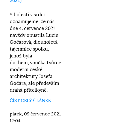
2021)
S bolestí v srdci
oznamujeme, že nás
dne 4. července 2021
navždy opustila Lucie
Gočárová, dlouholetá
tajemnice spolku,
jehož byla
duchem, vnučka tvůrce
moderní české
architektury Josefa
Gočára, ale především
drahá přítelkyně.
ČÍST CELÝ ČLÁNEK
pátek, 09 červenec 2021
12:04