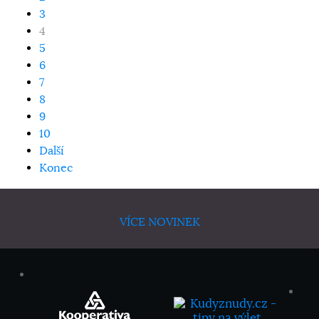
3
4
5
6
7
8
9
10
Další
Konec
VÍCE NOVINEK