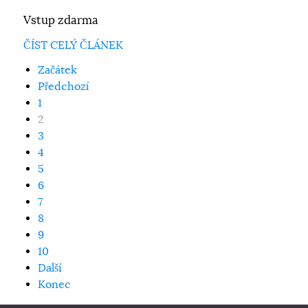
Vstup zdarma
ČÍST CELÝ ČLÁNEK
Začátek
Předchozí
1
2
3
4
5
6
7
8
9
10
Další
Konec