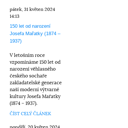
pátek, 31 květen 2024
14:13
150 let od narození
Josefa Mařatky (1874 –
1937)
V letošním roce
vzpomínáme 150 let od
narození věhlasného
českého sochaře
zakladatelské generace
naší moderní výtvarné
kultury Josefa Mařatky
(1874 – 1937).
ČÍST CELÝ ČLÁNEK
pondělí, 20 květen 2024