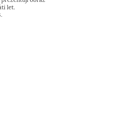
 prezentují obraz
i let.
.