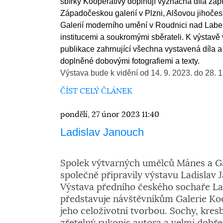
sbírky Kooperativy doplňují význačná díla zap
Západočeskou galerií v Plzni, Alšovou jihočes
Galerií moderního umění v Roudnici nad Labem
institucemi a soukromými sběrateli. K výstavě
publikace zahrnující všechna vystavená díla 
doplněné dobovými fotografiemi a texty.
Výstava bude k vidění od 14. 9. 2023. do 28. 
ČÍST CELÝ ČLÁNEK
pondělí, 27 únor 2023 11:40
Ladislav Janouch
Spolek výtvarných umělců Mánes a Ga
společně připravily výstavu Ladislav 
Výstava předního českého sochaře La
představuje návštěvníkům Galerie Ko
jeho celoživotní tvorbou. Sochy, kres