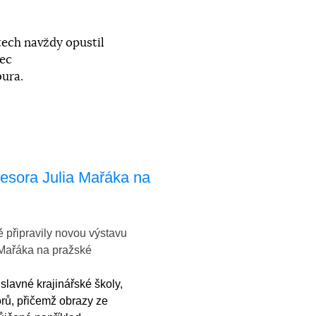
etech navždy opustil
lec
bura.
fesora Julia Mařáka na
 připravily novou výstavu
 Mařáka na pražské
slavné krajinářské školy,
orů, přičemž obrazy ze