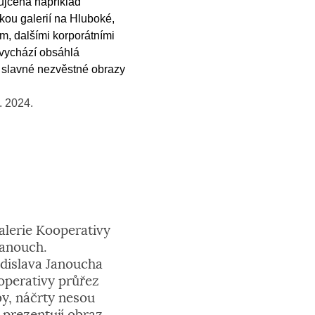
ůjčená například
kou galerií na Hluboké,
, dalšími korporátními
 vychází obsáhlá
a slavné nezvěstné obrazy
1. 2024.
lerie Kooperativy
Janouch.
dislava Janoucha
operativy průřez
by, náčrty nesou