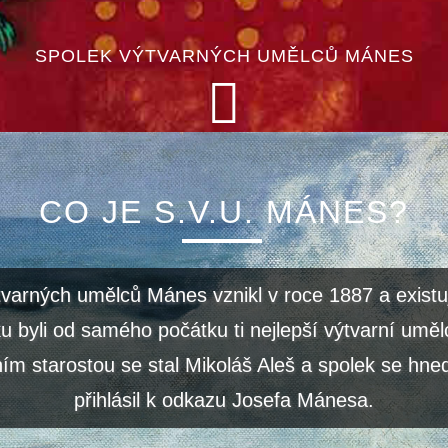
SPOLEK VÝTVARNÝCH UMĚLCŮ MÁNES
CO JE S.V.U. MÁNES?
tvarných umělců Mánes vznikl v roce 1887 a existu
u byli od samého počátku ti nejlepší výtvarní uměl
ím starostou se stal Mikoláš Aleš a spolek se hned
přihlásil k odkazu Josefa Mánesa.