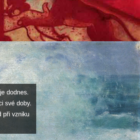
je dodnes.
ci své doby.
 při vzniku