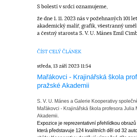
S bolestí v srdci oznamujeme,
že dne 1. 11. 2023 nás v požehnaných 101 l
akademický malíř, grafik, všestranný umě
a čestný starosta S. V. U. Mánes Emil Cim
ČÍST CELÝ ČLÁNEK
středa, 13 září 2023 11:54
Mařákovci - Krajinářská škola pro
pražské Akademii
S. V. U. Mánes a Galerie Kooperativy společně
Mařákovci - Krajinářská škola profesora Julia
Akademii.
Expozice je reprezentativní přehlídkou obrazů 
která představuje 124 kvalitních děl od 32 aut