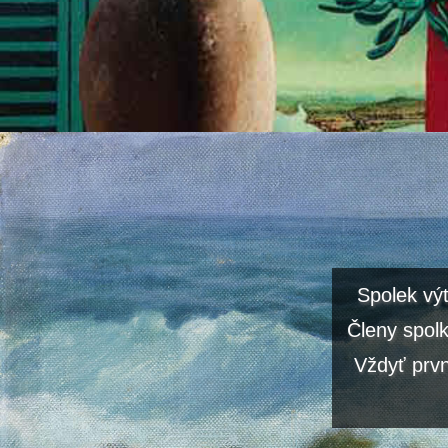
Spolek vý
Členy spolk
Vždyť prvn