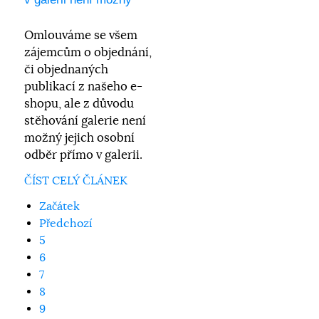
Omlouváme se všem
zájemcům o objednání,
či objednaných
publikací z našeho e-
shopu, ale z důvodu
stěhování galerie není
možný jejich osobní
odběr přímo v galerii.
ČÍST CELÝ ČLÁNEK
Začátek
Předchozí
5
6
7
8
9