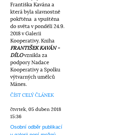
Františka Kavána a
která byla slavnostně
pokřtěna a vpuštěna
do světa v pondělí 24.9.
2018 v Galerii
Kooperativy. Kniha
FRANTIŠEK KAVÁN -
DÍLO
vznikla za
podpory Nadace
Kooperativy a Spolku
výtvarných umělců
Mánes.
ČÍST CELÝ ČLÁNEK
čtvrtek, 05 duben 2018
15:36
Osobní odběr publikací
v galerii není možný