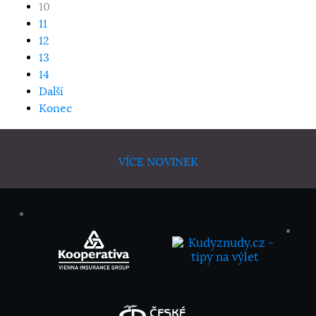
10
11
12
13
14
Další
Konec
VÍCE NOVINEK