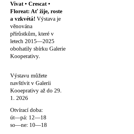
Vivat • Crescat •
Floreat: Ať žije, roste
a vzkvétá!
Výstava je
věnována
přírůstkům,
které v
letech 2015—2025
obohatily sbírku Galerie
Kooperativy.
Výstavu můžete
navštívit v Galerii
Kooeprativy až do 29.
1. 2026
Otvírací doba:
út—pá: 12—18
so—ne: 10—18