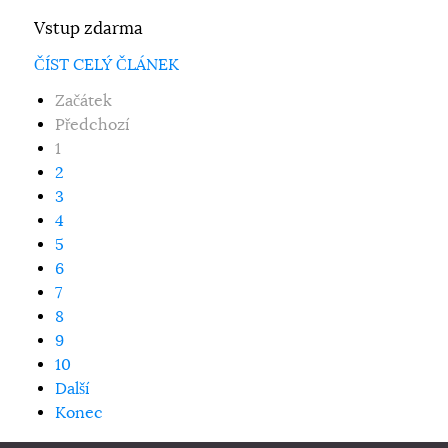
Vstup zdarma
ČÍST CELÝ ČLÁNEK
Začátek
Předchozí
1
2
3
4
5
6
7
8
9
10
Další
Konec