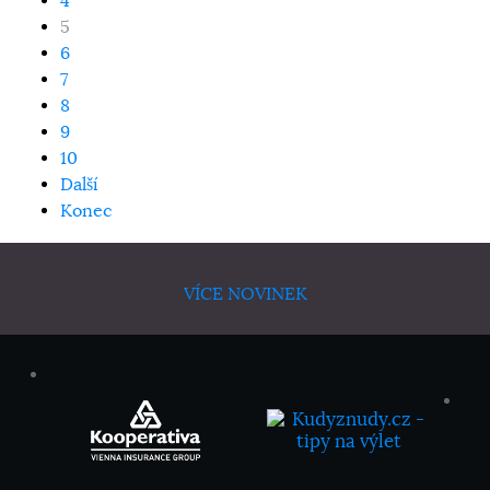
4
5
6
7
8
9
10
Další
Konec
VÍCE NOVINEK