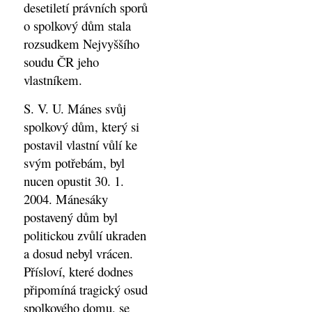
desetiletí právních sporů
o spolkový dům stala
rozsudkem Nejvyššího
soudu ČR jeho
vlastníkem.
S. V. U. Mánes svůj
spolkový dům, který si
postavil vlastní vůlí ke
svým potřebám, byl
nucen opustit 30. 1.
2004. Mánesáky
postavený dům byl
politickou zvůlí ukraden
a dosud nebyl vrácen.
Přísloví, které dodnes
připomíná tragický osud
spolkového domu, se