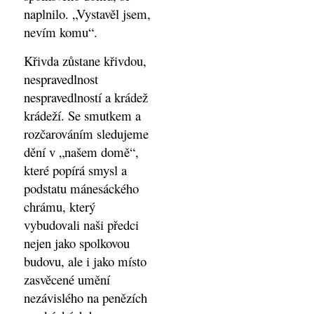
naplnilo. „Vystavěl jsem,
nevím komu“.
Křivda zůstane křivdou,
nespravedlnost
nespravedlností a krádež
krádeží. Se smutkem a
rozčarováním sledujeme
dění v „našem domě“,
které popírá smysl a
podstatu mánesáckého
chrámu, který
vybudovali naši předci
nejen jako spolkovou
budovu, ale i jako místo
zasvěcené umění
nezávislého na penězích