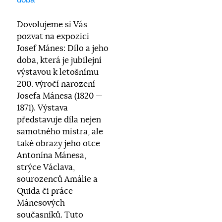
Dovolujeme si Vás
pozvat na expozici
Josef Mánes: Dílo a jeho
doba, která je jubilejní
výstavou k letošnímu
200. výročí narození
Josefa Mánesa (1820 —
1871). Výstava
představuje díla nejen
samotného mistra, ale
také obrazy jeho otce
Antonína Mánesa,
strýce Václava,
sourozenců Amálie a
Quida či práce
Mánesových
současníků. Tuto