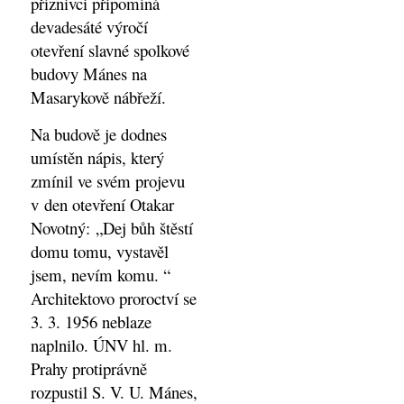
příznivci připomíná
devadesáté výročí
otevření slavné spolkové
budovy Mánes na
Masarykově nábřeží.
Na budově je dodnes
umístěn nápis, který
zmínil ve svém projevu
v den otevření Otakar
Novotný: „Dej bůh štěstí
domu tomu, vystavěl
jsem, nevím komu. “
Architektovo proroctví se
3. 3. 1956 neblaze
naplnilo. ÚNV hl. m.
Prahy protiprávně
rozpustil S. V. U. Mánes,