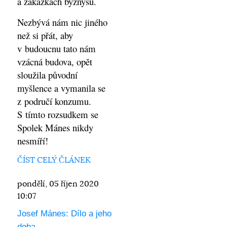
a zakázkách byznysu.
Nezbývá nám nic jiného
než si přát, aby
v budoucnu tato nám
vzácná budova, opět
sloužila původní
myšlence a vymanila se
z područí konzumu.
S tímto rozsudkem se
Spolek Mánes nikdy
nesmíří!
ČÍST CELÝ ČLÁNEK
pondělí, 05 říjen 2020
10:07
Josef Mánes: Dílo a jeho
doba