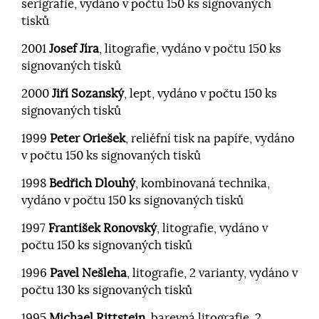
serigrafie, vydáno v počtu 150 ks signovaných
tisků
2001
Josef Jíra
, litografie, vydáno v počtu 150 ks
signovaných tisků
2000
Jiří Sozanský
, lept, vydáno v počtu 150 ks
signovaných tisků
1999
Peter Oriešek
, reliéfní tisk na papíře, vydáno
v počtu 150 ks signovaných tisků
1998
Bedřich Dlouhý
, kombinovaná technika,
vydáno v počtu 150 ks signovaných tisků
1997
František Ronovský
, litografie, vydáno v
počtu 150 ks signovaných tisků
1996
Pavel Nešleha
, litografie, 2 varianty, vydáno v
počtu 130 ks signovaných tisků
1995
Michael Rittstein
, barevná litografie, 2