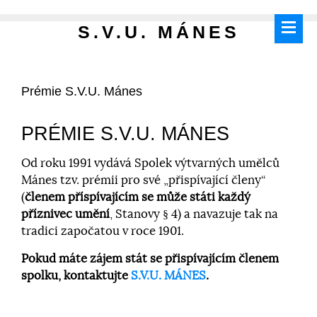
S.V.U. MÁNES
Prémie S.V.U. Mánes
PRÉMIE S.V.U. MÁNES
Od roku 1991 vydává Spolek výtvarných umělců
Mánes tzv. prémii pro své „přispívající členy“
(
členem příspívajícím se může státi každý
příznivec umění
, Stanovy § 4) a navazuje tak na
tradici započatou v roce 1901.
Pokud máte zájem stát se přispívajícím členem
spolku, kontaktujte
S.V.U. MÁNES
.