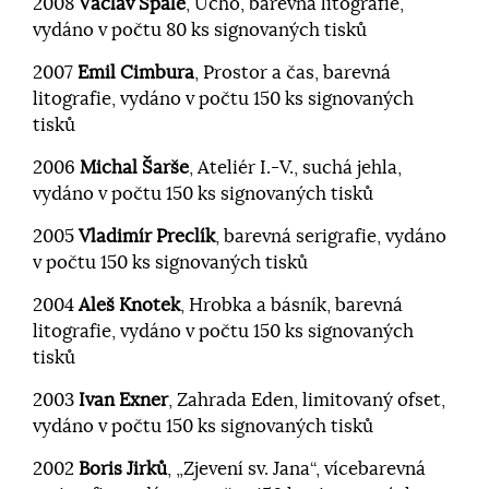
2008
Václav Špale
, Ucho, barevná litografie,
vydáno v počtu 80 ks signovaných tisků
2007
Emil Cimbura
, Prostor a čas, barevná
litografie, vydáno v počtu 150 ks signovaných
tisků
2006
Michal Šarše
, Ateliér I.-V., suchá jehla,
vydáno v počtu 150 ks signovaných tisků
2005
Vladimír Preclík
, barevná serigrafie, vydáno
v počtu 150 ks signovaných tisků
2004
Aleš Knotek
, Hrobka a básník, barevná
litografie, vydáno v počtu 150 ks signovaných
tisků
2003
Ivan Exner
, Zahrada Eden, limitovaný ofset,
vydáno v počtu 150 ks signovaných tisků
2002
Boris Jirků
, „Zjevení sv. Jana“, vícebarevná