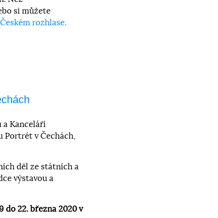
ebo si můžete
Českém rozhlase.
echách
 a Kanceláří
u Portrét v Čechách,
ích děl ze státních a
dce výstavou a
9 do 22. března 2020 v