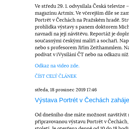
Ve středu 29. 1. odvysílala Česká televize 
magazínu Artmix. Ve včerejším díle se zam
Portrét v Čechách na Pražském hradě. S
prohlídka výstavy s panem doktorem Mic
navnadí na její návštěvu. Reportáž je dop
současnými českými malíři a sochaři. Nap
nebo s profesorem Jiřím Zeithammlem. N
podívat v iVysílání ČT nebo na odkazu níž
Odkaz na video zde.
ČÍST CELÝ ČLÁNEK
středa, 18 prosinec 2019 17:46
Výstava Portrét v Čechách zaháj
Od dnešního dne máte možnost navštívit
připravovanou výstavu Portrét v Čechách
století. Je otevřena denně od 10 do 18 hod