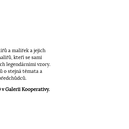
ů a malířek a jejich
lířů, kteří se sami
ich legendárními vzory.
 o stejná témata a
 předchůdců.
0 v Galerii Kooperativy.