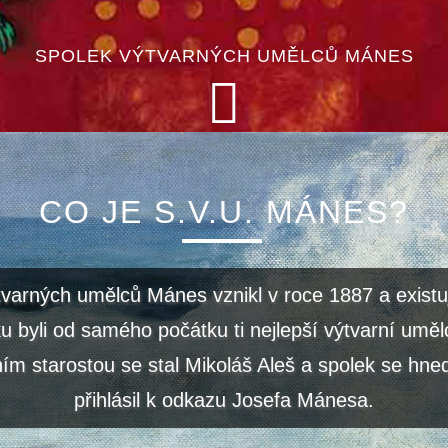
SPOLEK VÝTVARNÝCH UMĚLCŮ MÁNES
CO JE S.V.U. MÁNES?
tvarných umělců Mánes vznikl v roce 1887 a existu
u byli od samého počátku ti nejlepší výtvarní uměl
ím starostou se stal Mikoláš Aleš a spolek se hned
přihlásil k odkazu Josefa Mánesa.