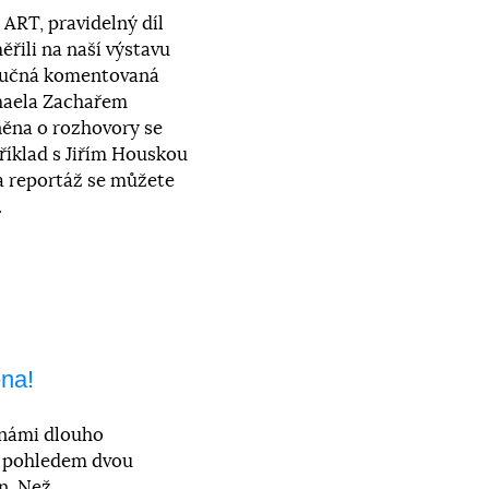
– ART, pravidelný díl
ěřili na naší výstavu
tručná komentovaná
haela Zachařem
lněna o rozhovory se
říklad s Jiřím Houskou
a reportáž se můžete
.
ena!
 námi dlouho
, pohledem dvou
in. Než