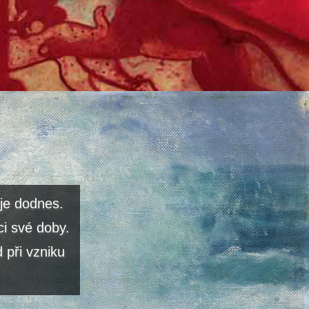
je dodnes.
ci své doby.
 při vzniku