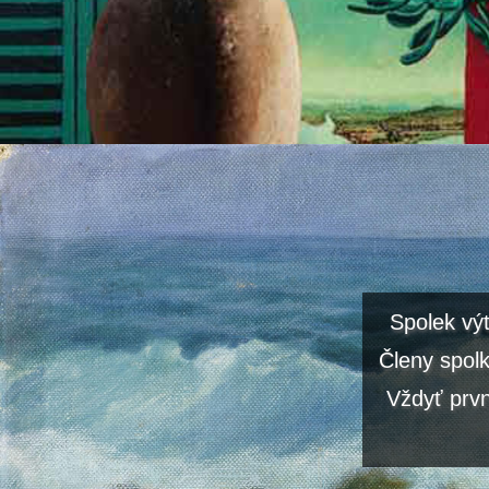
Spolek vý
Členy spolk
Vždyť prvn