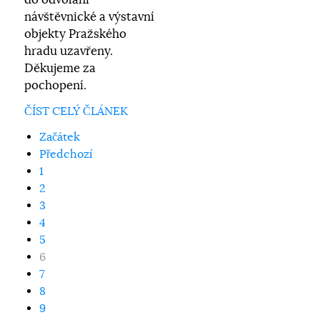
do odvolání
návštěvnické a výstavní
objekty Pražského
hradu uzavřeny.
Děkujeme za
pochopení.
ČÍST CELÝ ČLÁNEK
Začátek
Předchozí
1
2
3
4
5
6
7
8
9