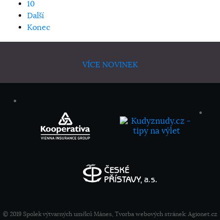
10
Další
Konec
VÍCE NOVINEK
© 2019 Spolek výtvarných umělců Mánes, Tvorba webových stránek:
Agionet.cz