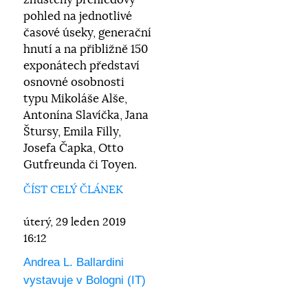
zhuštěný přehledový
pohled na jednotlivé
časové úseky, generační
hnutí a na přibližně 150
exponátech představí
osnovné osobnosti
typu Mikoláše Alše,
Antonína Slavíčka, Jana
Štursy, Emila Filly,
Josefa Čapka, Otto
Gutfreunda či Toyen.
ČÍST CELÝ ČLÁNEK
úterý, 29 leden 2019
16:12
Andrea L. Ballardini
vystavuje v Bologni (IT)