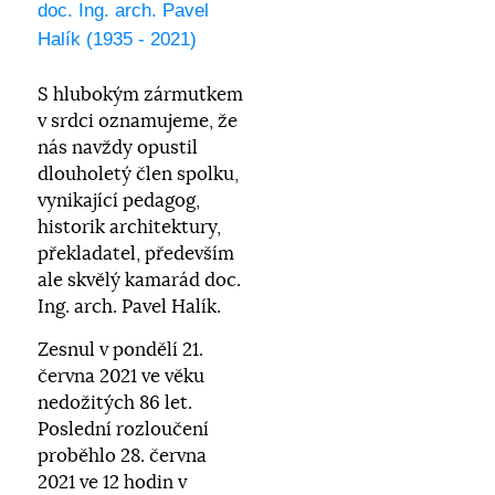
doc. Ing. arch. Pavel
Halík (1935 - 2021)
S hlubokým zármutkem
v srdci oznamujeme, že
nás navždy opustil
dlouholetý člen spolku,
vynikající pedagog,
historik architektury,
překladatel, především
ale skvělý kamarád doc.
Ing. arch. Pavel Halík.
Zesnul v pondělí 21.
června 2021 ve věku
nedožitých 86 let.
Poslední rozloučení
proběhlo 28. června
2021 ve 12 hodin v