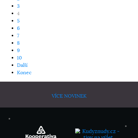
3
4
5
6
7
8
9
10
Další
Konec
VÍCE NOVINEK