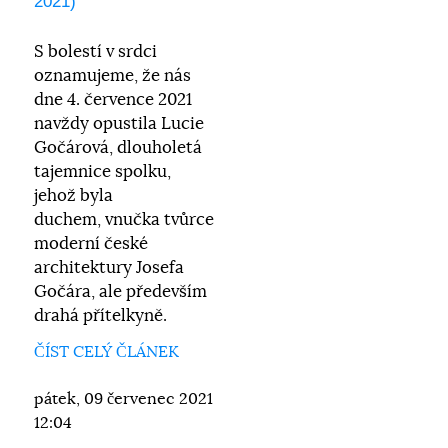
2021)
S bolestí v srdci
oznamujeme, že nás
dne 4. července 2021
navždy opustila Lucie
Gočárová, dlouholetá
tajemnice spolku,
jehož byla
duchem, vnučka tvůrce
moderní české
architektury Josefa
Gočára, ale především
drahá přítelkyně.
ČÍST CELÝ ČLÁNEK
pátek, 09 červenec 2021
12:04