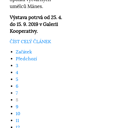
umělců Mánes.
Výstava potrvá od 25. 4.
do 15. 9. 2019 v Galerii
Kooperativy.
ČÍST CELÝ ČLÁNEK
Začátek
Předchozí
3
4
5
6
7
8
9
10
11
12