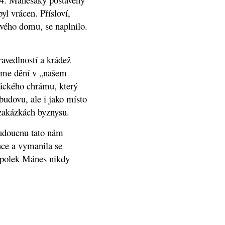
yl vrácen. Přísloví,
vého domu, se naplnilo.
avedlností a krádež
eme dění v „našem
áckého chrámu, který
budovu, ale i jako místo
zakázkách byznysu.
budoucnu tato nám
nce a vymanila se
Spolek Mánes nikdy