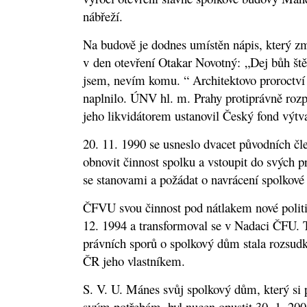
nábřeží.
Na budově je dodnes umístěn nápis, který z
v den otevření Otakar Novotný: „Dej bůh št
jsem, nevím komu. “ Architektovo proroctví 
naplnilo. ÚNV hl. m. Prahy protiprávně rozp
jeho likvidátorem ustanovil Český fond výt
20. 11. 1990 se usneslo dvacet původních č
obnovit činnost spolku a vstoupit do svých 
se stanovami a požádat o navrácení spolkové
ČFVU svou činnost pod nátlakem nové politic
12. 1994 a transformoval se v Nadaci ČFU. Ta
právních sporů o spolkový dům stala rozsu
ČR jeho vlastníkem.
S. V. U. Mánes svůj spolkový dům, který si po
svým potřebám, byl nucen opustit 30. 1. 20