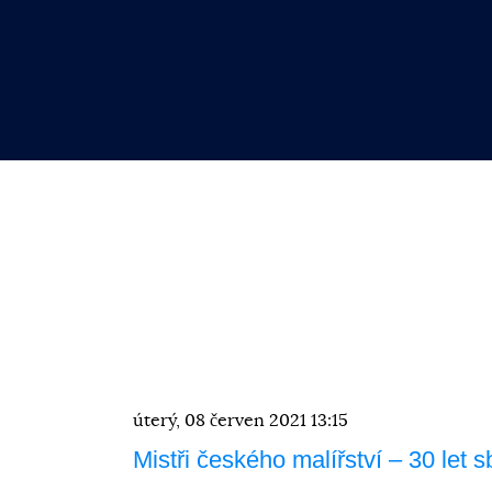
úterý, 08 červen 2021 13:15
Mistři českého malířství – 30 let s