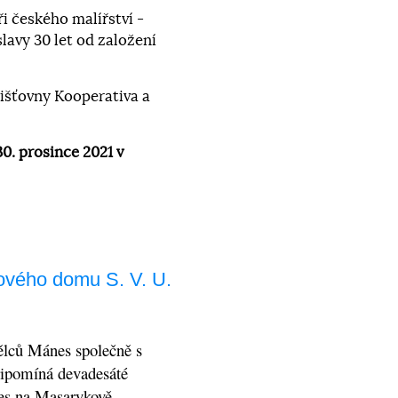
i českého malířství -
oslavy 30 let od založení
jišťovny Kooperativa a
0. prosince 2021 v
ového domu S. V. U.
ělců Mánes společně s
připomíná devadesáté
nes na Masarykově