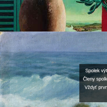
Spolek vý
Členy spolk
Vždyť prvn