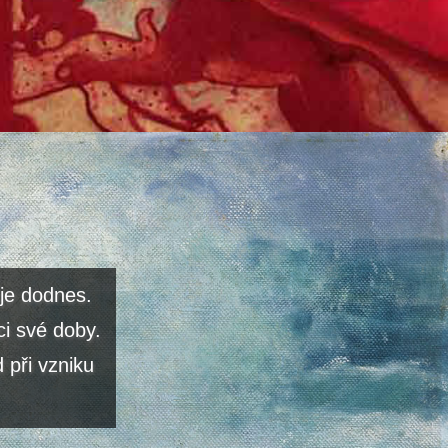
je dodnes.
ci své doby.
 při vzniku