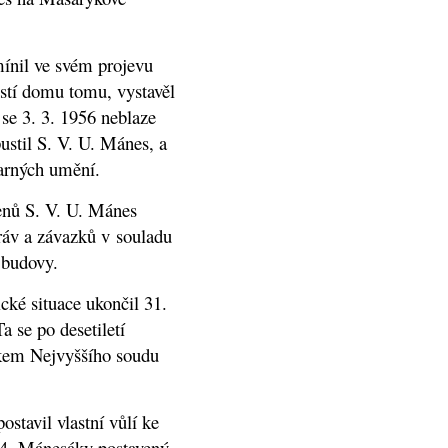
mínil ve svém projevu
ěstí domu tomu, vystavěl
se 3. 3. 1956 neblaze
ustil S. V. U. Mánes, a
varných umění.
lenů S. V. U. Mánes
práv a závazků v souladu
 budovy.
ké situace ukončil 31.
 se po desetiletí
dkem Nejvyššího soudu
stavil vlastní vůlí ke
04. Mánesáky postavený