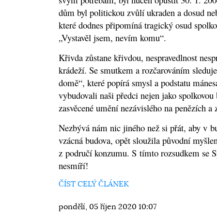
dům byl politickou zvůlí ukraden a dosud neb
které dodnes připomíná tragický osud spolko
„Vystavěl jsem, nevím komu“.
Křivda zůstane křivdou, nespravedlnost nespr
krádeží. Se smutkem a rozčarováním sleduj
domě“, které popírá smysl a podstatu mánes
vybudovali naši předci nejen jako spolkovou 
zasvěcené umění nezávislého na penězích a 
Nezbývá nám nic jiného než si přát, aby v 
vzácná budova, opět sloužila původní myšle
z područí konzumu. S tímto rozsudkem se 
nesmíří!
ČÍST CELÝ ČLÁNEK
pondělí, 05 říjen 2020 10:07