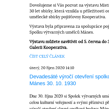
Dovolujeme si Vás pozvat na výstavu Mistř
30 let sbírky, která vznikla u příležitosti 
umělecké sbírky pojišťovny Kooperativa.
Výstava byla připravena za spolupráce po
Spolku výtvarných umělců Mánes.
Výstavu můžete navštívit od 5. června do 3
Galerii Kooperativa.
ČÍST CELÝ ČLÁNEK
úterý, 20 říjen 2020 14:10
Devadesáté výročí otevření spolk
Mánes 30. 10. 1930
Dne 30. října 2020 si Spolek výtvarných um
celou kulturní veřejností a svými příznivci 
výročí otevření slavné spolkové budovy Má