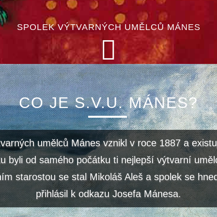
SPOLEK VÝTVARNÝCH UMĚLCŮ MÁNES
CO JE S.V.U. MÁNES?
tvarných umělců Mánes vznikl v roce 1887 a existu
u byli od samého počátku ti nejlepší výtvarní uměl
ím starostou se stal Mikoláš Aleš a spolek se hned
přihlásil k odkazu Josefa Mánesa.