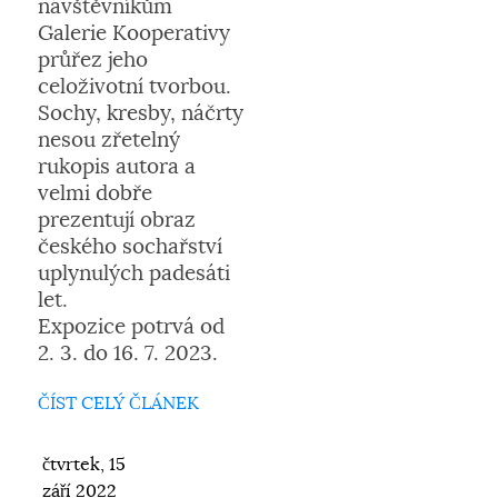
návštěvníkům
Galerie Kooperativy
průřez jeho
celoživotní tvorbou.
Sochy, kresby, náčrty
nesou zřetelný
rukopis autora a
velmi dobře
prezentují obraz
českého sochařství
uplynulých padesáti
let.
Expozice potrvá od
2. 3. do 16. 7. 2023.
ČÍST CELÝ ČLÁNEK
čtvrtek, 15
září 2022