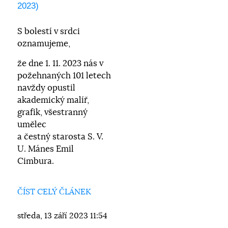
2023)
S bolestí v srdci
oznamujeme,
že dne 1. 11. 2023 nás v
požehnaných 101 letech
navždy opustil
akademický malíř,
grafik, všestranný
umělec
a čestný starosta S. V.
U. Mánes Emil
Cimbura.
ČÍST CELÝ ČLÁNEK
středa, 13 září 2023 11:54