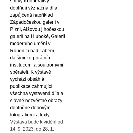
sbírky Kooperativy
doplňují význačná díla
zapůjčená například
Západočeskou galerií v
Plzni, Alšovou jihočeskou
galerií na Hluboké, Galerií
moderního umění v
Roudnici nad Labem,
dalšími korporátními
institucemi a soukromými
sběrateli. K výstavě
vychází obsáhlá
publikace zahrnující
všechna vystavená díla a
slavné nezvěstné obrazy
doplněné dobovými
fotografiemi a texty.
Výstava bude k vidění od
14. 9. 2023. do 28. 1.