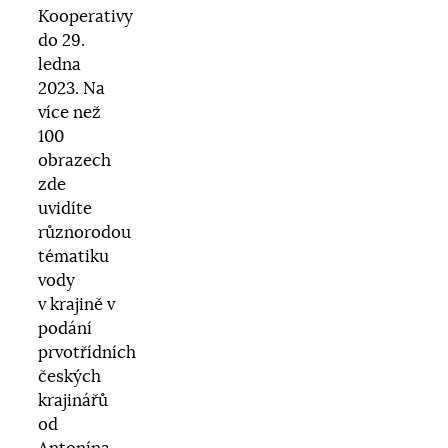
Kooperativy
do 29.
ledna
2023. Na
více než
100
obrazech
zde
uvidíte
různorodou
tématiku
vody
v krajině v
podání
prvotřídních
českých
krajinářů
od