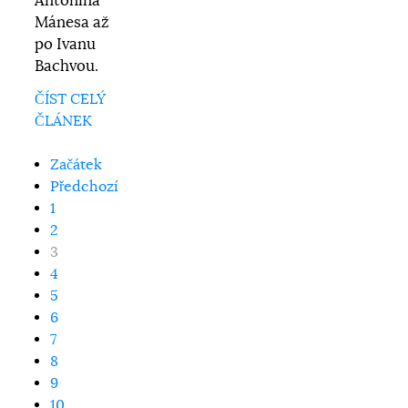
Antonína
Mánesa až
po Ivanu
Bachvou.
ČÍST CELÝ
ČLÁNEK
Začátek
Předchozí
1
2
3
4
5
6
7
8
9
10