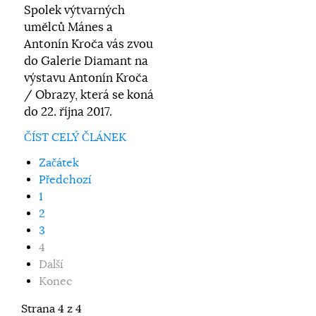
Spolek výtvarných
umělců Mánes a
Antonín Kroča vás zvou
do Galerie Diamant na
výstavu Antonín Kroča
/ Obrazy, která se koná
do 22. října 2017.
ČÍST CELÝ ČLÁNEK
Začátek
Předchozí
1
2
3
4
Další
Konec
Strana 4 z 4