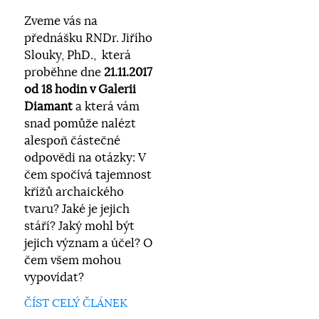
Zveme vás na
přednášku RNDr. Jiřího
Slouky, PhD., která
proběhne dne
21.11.2017
od 18 hodin v Galerii
Diamant
a která vám
snad pomůže nalézt
alespoň částečné
odpovědi na otázky: V
čem spočívá tajemnost
křížů archaického
tvaru? Jaké je jejich
stáří? Jaký mohl být
jejich význam a účel? O
čem všem mohou
vypovídat?
ČÍST CELÝ ČLÁNEK