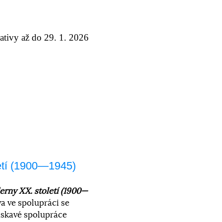
ativy až do 29. 1. 2026
etí (1900—1945)
rny XX. století (1900—
va ve spolupráci se
askavé spolupráce