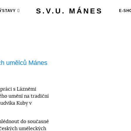
S.V.U. MÁNES
ÝSTAVY
E-SH
ých umělců Mánes
práci s Lázněmi
ého umění na tradiční
Ludvíka Kuby v
ahlédnout do současné
 českých uměleckých