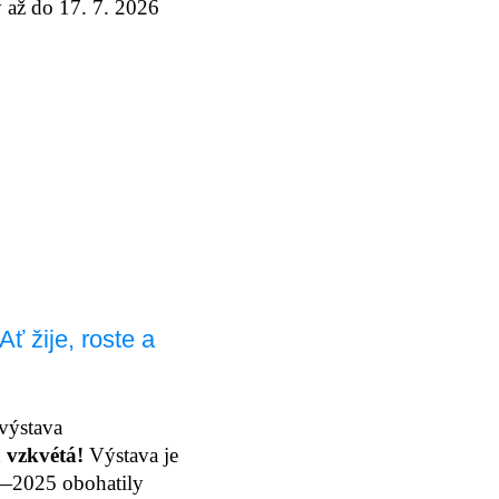
y až do 17. 7. 2026
Ať žije, roste a
 výstava
 a vzkvétá!
Výstava je
5—2025 obohatily