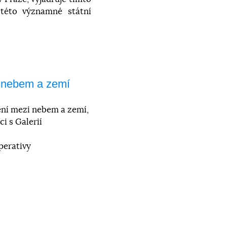
 této významné státní
 nebem a zemí
ní mezi nebem a zemí,
ci s Galerií
operativy