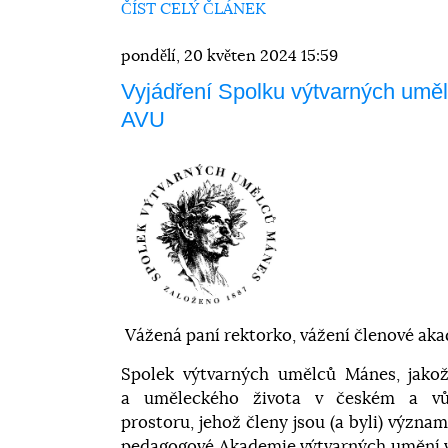
ČÍST CELÝ ČLÁNEK
pondělí, 20 květen 2024 15:59
Vyjádření Spolku výtvarných uměl
AVU
Vážená paní rektorko, vážení členové ak
Spolek výtvarných umělců Mánes, jakož
a uměleckého života v českém a vů
prostoru, jehož členy jsou (a byli) význa
pedagogové Akademie výtvarných umění v 