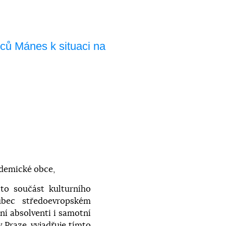
ců Mánes k situaci na
ademické obce,
to součást kulturního
bec středoevropském
mní absolventi i samotní
Praze, vyjadřuje tímto