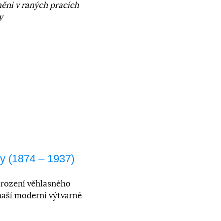
ění v raných pracích
y
ky (1874 – 1937)
arození věhlasného
naší moderní výtvarné