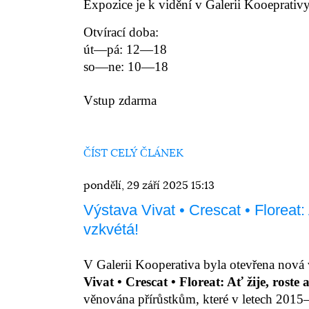
Expozice je k vidění v Galerii Kooeprativ
Otvírací doba:
út—pá: 12—18
so—ne: 10—18
Vstup zdarma
ČÍST CELÝ ČLÁNEK
pondělí, 29 září 2025 15:13
Výstava Vivat • Crescat • Floreat: 
vzkvétá!
V Galerii Kooperativa byla otevřena nová
Vivat • Crescat • Floreat: Ať žije, roste
věnována přírůstkům,
které v letech 201