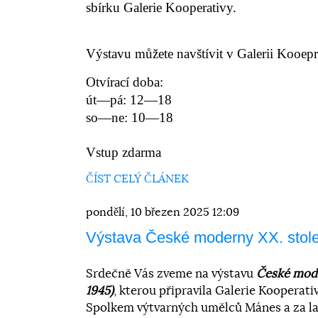
sbírku Galerie Kooperativy.
Výstavu můžete navštívit v Galerii Kooepr
Otvírací doba:
út—pá: 12—18
so—ne: 10—18
Vstup zdarma
ČÍST CELÝ ČLÁNEK
pondělí, 10 březen 2025 12:09
Výstava České moderny XX. stol
Srdečně Vás zveme na výstavu
České mode
1945)
, kterou připravila Galerie Kooperati
Spolkem výtvarných umělců Mánes a za l