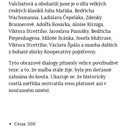
Valchářová a obohatili jsme je o díla velkých
českých klasiků Julia Mařáka, Bedřicha
Wachsmanna, Ladislava Čepeláka, Zdenky
Braunerové, Adolfa Kosárka, Aloise Kirniga,
Viktora Strettiho, Jaroslava Panušky, Bedřicha
Piepenhagena, Miloše Jiránka, Josefa Multruse,
Viktora Strettiho, Václava Špálu a mnoha dalších
z bohaté sbírky Kooperativy pojišťovny.
Tyto obrazové dialogy přinesly velice povzbudivé
teze; a to, že malba stále žije, byla jen dočasně
zahnána do kouta. Ukazuje se, že historicky
rostlá měřítka neztratila svou platnost ani v
současném umění.
Cena:
550