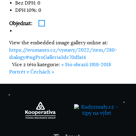
Bez DPH:
0
DPH 10%:
0
Objednat:
View the embedded image gallery online at:
https://svumanes.cz/vystavy/2022/item/280-
dialogy#sigProGalleria3dc70dfa14
Více z této kategorie:
« Sto obrazů 1918-2018
Portrét v Čechách »