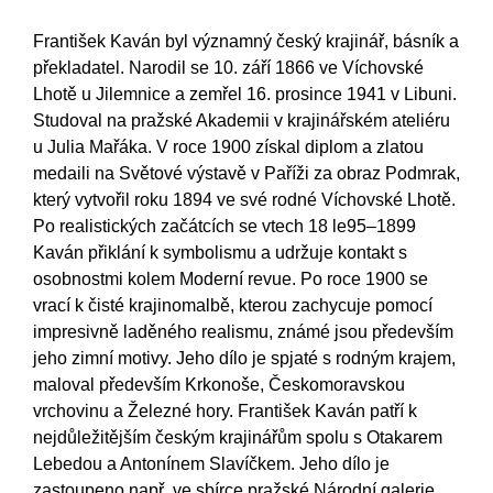
František Kaván byl významný český krajinář, básník a
překladatel. Narodil se 10. září 1866 ve Víchovské
Lhotě u Jilemnice a zemřel 16. prosince 1941 v Libuni.
Studoval na pražské Akademii v krajinářském ateliéru
u Julia Mařáka. V roce 1900 získal diplom a zlatou
medaili na Světové výstavě v Paříži za obraz Podmrak,
který vytvořil roku 1894 ve své rodné Víchovské Lhotě.
Po realistických začátcích se vtech 18 le95–1899
Kaván přiklání k symbolismu a udržuje kontakt s
osobnostmi kolem Moderní revue. Po roce 1900 se
vrací k čisté krajinomalbě, kterou zachycuje pomocí
impresivně laděného realismu, známé jsou především
jeho zimní motivy. Jeho dílo je spjaté s rodným krajem,
maloval především Krkonoše, Českomoravskou
vrchovinu a Železné hory. František Kaván patří k
nejdůležitějším českým krajinářům spolu s Otakarem
Lebedou a Antonínem Slavíčkem. Jeho dílo je
zastoupeno např. ve sbírce pražské Národní galerie.