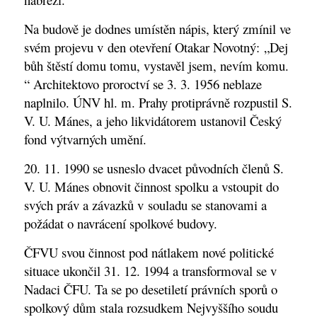
Na budově je dodnes umístěn nápis, který zmínil ve
svém projevu v den otevření Otakar Novotný: „Dej
bůh štěstí domu tomu, vystavěl jsem, nevím komu.
“ Architektovo proroctví se 3. 3. 1956 neblaze
naplnilo. ÚNV hl. m. Prahy protiprávně rozpustil S.
V. U. Mánes, a jeho likvidátorem ustanovil Český
fond výtvarných umění.
20. 11. 1990 se usneslo dvacet původních členů S.
V. U. Mánes obnovit činnost spolku a vstoupit do
svých práv a závazků v souladu se stanovami a
požádat o navrácení spolkové budovy.
ČFVU svou činnost pod nátlakem nové politické
situace ukončil 31. 12. 1994 a transformoval se v
Nadaci ČFU. Ta se po desetiletí právních sporů o
spolkový dům stala rozsudkem Nejvyššího soudu