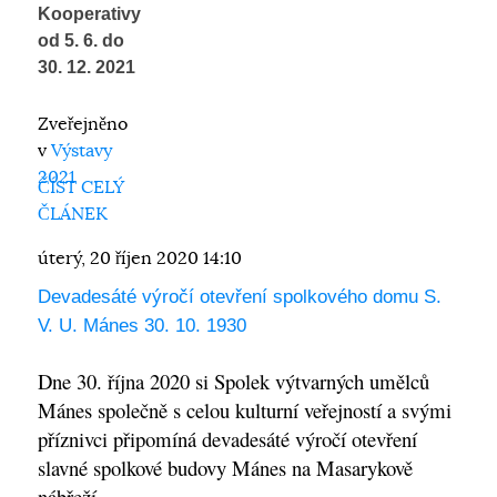
Kooperativy
od 5. 6. do
30. 12. 2021
Zveřejněno
v
Výstavy
2021
ČÍST CELÝ
ČLÁNEK
úterý, 20 říjen 2020 14:10
Devadesáté výročí otevření spolkového domu S.
V. U. Mánes 30. 10. 1930
Dne 30. října 2020 si Spolek výtvarných umělců
Mánes společně s celou kulturní veřejností a svými
příznivci připomíná devadesáté výročí otevření
slavné spolkové budovy Mánes na Masarykově
nábřeží.