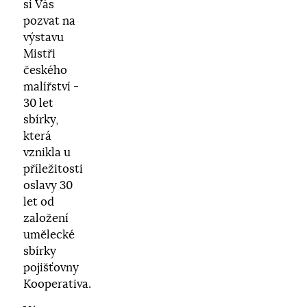
si Vás
pozvat na
výstavu
Mistři
českého
malířství -
30 let
sbírky,
která
vznikla u
příležitosti
oslavy 30
let od
založení
umělecké
sbírky
pojišťovny
Kooperativa.