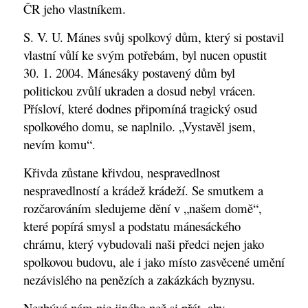
ČR jeho vlastníkem.
S. V. U. Mánes svůj spolkový dům, který si postavil
vlastní vůlí ke svým potřebám, byl nucen opustit
30. 1. 2004. Mánesáky postavený dům byl
politickou zvůlí ukraden a dosud nebyl vrácen.
Přísloví, které dodnes připomíná tragický osud
spolkového domu, se naplnilo. „Vystavěl jsem,
nevím komu“.
Křivda zůstane křivdou, nespravedlnost
nespravedlností a krádež krádeží. Se smutkem a
rozčarováním sledujeme dění v „našem domě“,
které popírá smysl a podstatu mánesáckého
chrámu, který vybudovali naši předci nejen jako
spolkovou budovu, ale i jako místo zasvěcené umění
nezávislého na penězích a zakázkách byznysu.
Nezbývá nám nic jiného než si přát, aby