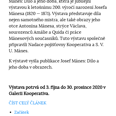
Mánes: Dílo a jeho doba, která je jubilejní
výstavou k letošnímu 200. výročí narození Josefa
Mánesa (1820 — 1871). Výstava představuje díla
nejen samotného mistra, ale také obrazy jeho
otce Antonína Mánesa, strýce Václava,
sourozenců Amálie a Quida či práce
Mánesových současníků. Tuto výstavu společně
připravili Nadace pojišťovny Kooperativa a S. V.
U. Mánes.
K výstavě vyšla publikace Josef Mánes: Dílo a
jeho doba v obrazech.
Výstava potrvá od 3. října do 30. prosince 2020 v
Galerii Kooperativa.
ČÍST CELÝ ČLÁNEK
Začátek