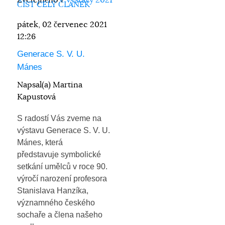
Zveřejněno v
Výstavy 2021
ČÍST CELÝ ČLÁNEK
pátek, 02 červenec 2021
12:26
Generace S. V. U.
Mánes
Napsal(a) Martina
Kapustová
S radostí Vás zveme na
výstavu Generace S. V. U.
Mánes, která
představuje symbolické
setkání umělců v roce 90.
výročí narození profesora
Stanislava Hanzíka,
významného českého
sochaře a člena našeho